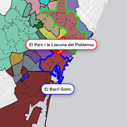
El Parc i la Llacuna del Poblenou
El Barri Gòtic