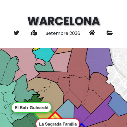
WARCELONA
Setembre 2036
El Baix Guinardó
La Sagrada Família